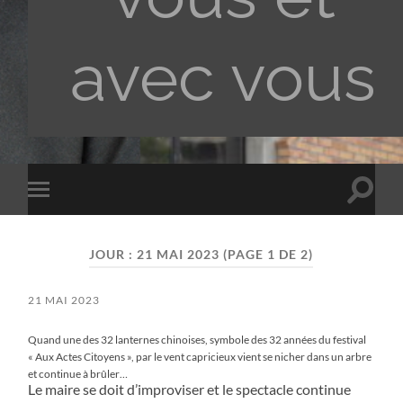
avec vous
Toggle
Toggle
search
mobile
field
menu
JOUR :
21 MAI 2023
(PAGE 1 DE 2)
21 MAI 2023
Quand une des 32 lanternes chinoises, symbole des 32 années du festival
« Aux Actes Citoyens », par le vent capricieux vient se nicher dans un arbre
et continue à brûler…
Le maire se doit d’improviser et le spectacle continue