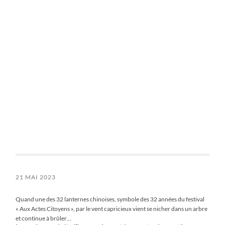
21 MAI 2023
Quand une des 32 lanternes chinoises, symbole des 32 années du festival
« Aux Actes Citoyens », par le vent capricieux vient se nicher dans un arbre
et continue à brûler…