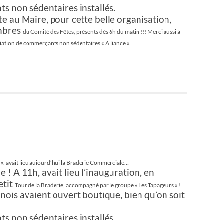
s non sédentaires installés.
e au Maire, pour cette belle organisation,
mbres
du Comité des Fêtes, présents dès 6h du matin !!! Merci aussi à
ciation de commerçants non sédentaires « Alliance ».
s », avait lieu aujourd’hui la Braderie Commerciale…
 ! A 11h, avait lieu l’inauguration, en
etit
Tour de la Braderie, accompagné par le groupe « Les Tapageurs » !
is avaient ouvert boutique, bien qu’on soit
s non sédentaires installés.