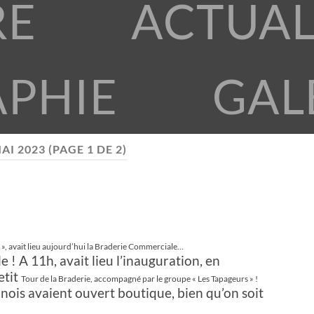
RE
ACTUAL
APHIE
GAL
AI 2023
(PAGE 1 DE 2)
s », avait lieu aujourd’hui la Braderie Commerciale…
 ! A 11h, avait lieu l’inauguration, en
etit
Tour de la Braderie, accompagné par le groupe « Les Tapageurs » !
is avaient ouvert boutique, bien qu’on soit