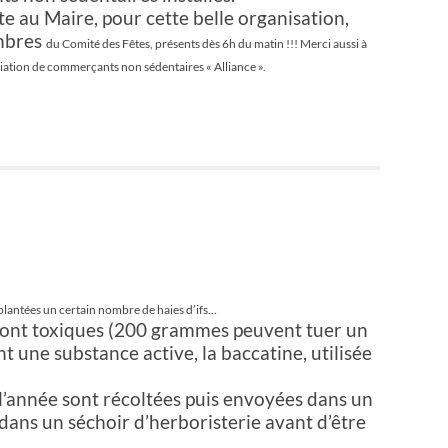
e au Maire, pour cette belle organisation,
mbres
du Comité des Fêtes, présents dès 6h du matin !!! Merci aussi à
ciation de commerçants non sédentaires « Alliance ».
lantées un certain nombre de haies d’ifs…
) sont toxiques (200 grammes peuvent tuer un
nt une substance active, la baccatine, utilisée
 l’année sont récoltées puis envoyées dans un
 dans un séchoir d’herboristerie avant d’être