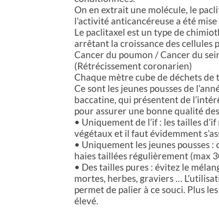
On en extrait une molécule, le paclit
l’activité anticancéreuse a été mis
Le paclitaxel est un type de chimiot
arrêtant la croissance des cellules 
Cancer du poumon / Cancer du sein 
(Rétrécissement coronarien)
Chaque mètre cube de déchets de ta
Ce sont les jeunes pousses de l’ann
baccatine, qui présentent de l’intér
pour assurer une bonne qualité des r
• Uniquement de l’if : les tailles d’
végétaux et il faut évidemment s’assu
• Uniquement les jeunes pousses : c
haies taillées régulièrement (max 3
• Des tailles pures : évitez le mélan
mortes, herbes, graviers … L’utilisat
permet de palier à ce souci. Plus le
élevé.