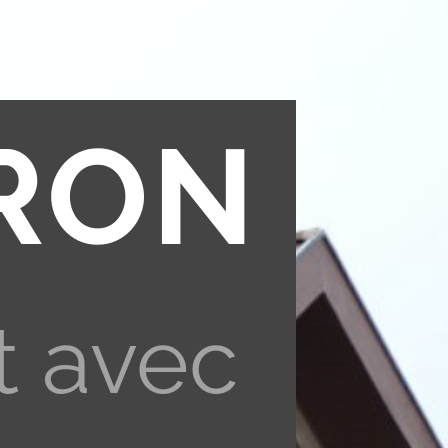
RON
t avec