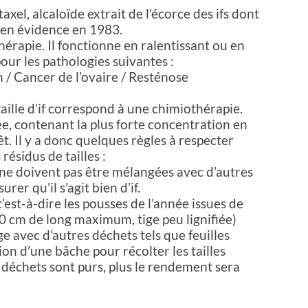
axel, alcaloïde extrait de l’écorce des ifs dont
e en évidence en 1983.
hérapie. Il fonctionne en ralentissant ou en
pour les pathologies suivantes :
/ Cancer de l’ovaire / Resténose
ille d’if correspond à une chimiothérapie.
ée, contenant la plus forte concentration en
êt. Il y a donc quelques règles à respecter
ésidus de tailles :
if ne doivent pas être mélangées avec d’autres
rer qu’il s’agit bien d’if.
’est-à-dire les pousses de l’année issues de
0 cm de long maximum, tige peu lignifiée)
ge avec d’autres déchets tels que feuilles
ion d’une bâche pour récolter les tailles
s déchets sont purs, plus le rendement sera