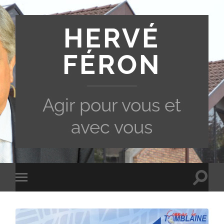
HERVÉ
FÉRON
Agir pour vous et
avec vous
Toggle
Toggle
search
mobile
field
menu