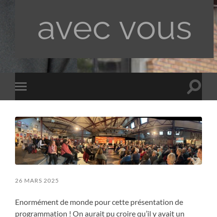
avec vous
Toggle
Toggle
search
mobile
field
menu
26 MARS 2025
Enormément de monde pour cette présentation de
programmation ! On aurait pu croire qu’il y avait un