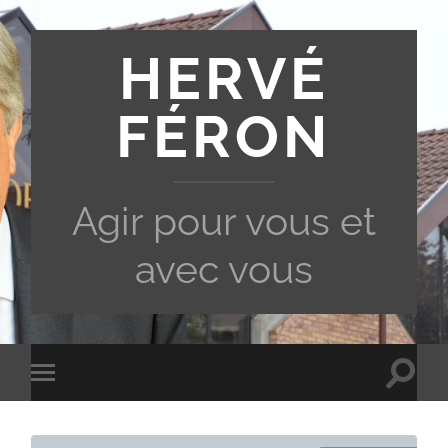
HERVÉ
FÉRON
Agir pour vous et
avec vous
Toggle
Toggle
search
mobile
field
menu