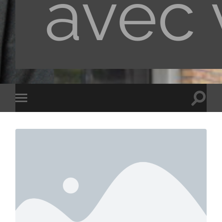
avec 
Toggle
Toggle
search
mobile
field
menu