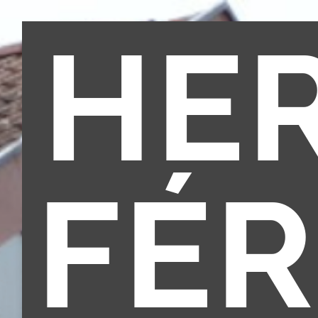
HE
FÉ