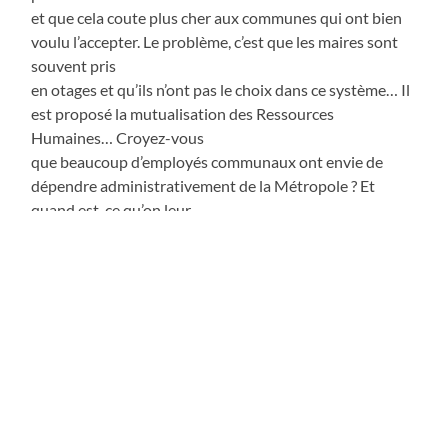
et que cela coute plus cher aux communes qui ont bien
voulu l’accepter. Le problème, c’est que les maires sont
souvent pris
en otages et qu’ils n’ont pas le choix dans ce système… Il
est proposé la mutualisation des Ressources
Humaines… Croyez-vous
que beaucoup d’employés communaux ont envie de
dépendre administrativement de la Métropole ? Et
quand est-ce qu’on leur
demande leur avis ?
Ce n’est pas la Métropole qui doit faire ou défaire les
Communes. La Métropole est constituée par les
communes, ce sont les
Communes qui doivent faire Métropole. Les
Communes ont besoin de la Métropole et la
Métropole doit être à leur service.
La Métropole étouffera et ne pourra plus être, si elle