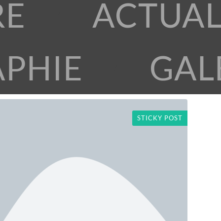
RE
ACTUAL
APHIE
GAL
STICKY POST