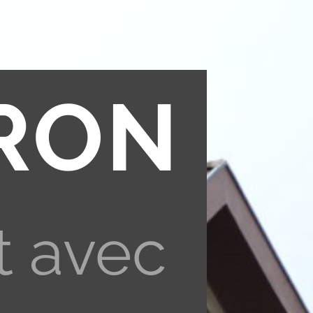
RON
t avec